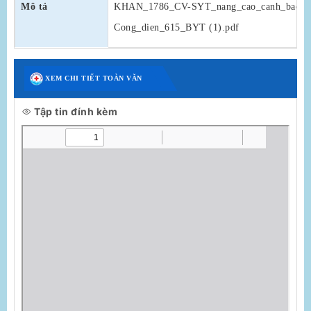
Mô tả
KHAN_1786_CV-SYT_nang_cao_canh_bao_ph
Cong_dien_615_BYT (1).pdf
XEM CHI TIẾT TOÀN VĂN
Tập tin đính kèm