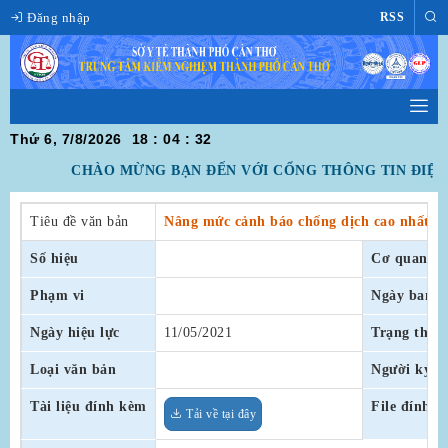
Đăng nhập
RSS
Thứ 6, 7/8/2026
18
:
04
:
32
CHÀO MỪNG BẠN ĐẾN VỚI CỔNG THÔNG TIN ĐIỆN 
Tiêu đề văn bản
Nâng mức cảnh báo chống dịch cao nhất và
Số hiệu
Cơ quan ba
Phạm vi
Ngày ban h
Ngày hiệu lực
11/05/2021
Trạng thái
Loại văn bản
Người ký
Tài liệu đính kèm
File đính 
Tải về tại đây