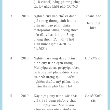
(1,8-cineol) bằng phương pháp
sắc ký ghép khối phổ GC/MS
3
2018
Nghiên cứu bào chế và đánh
Thành phố
giá tương đương sinh học của
Đang thực
viên nén bao phim chứa
hiện
metoprolol 50mg phóng thích
kéo dài và amlodipin 5 mg
phóng thích tức thời (Thời
gian thực hiện: 04/2018-
04/2021)
4
2018
Nghiên cứu ứng dụng thẩm
Cơ sở/Giỏi
định quy trình định lượng
Methylparaben, propylparaben
có trong mỹ phẩm được kiểm
tra chất lượng tại TT Kiểm
nghiệm thuốc, mỹ phẩm, thực
phẩm thành phố Cần Thơ
5
2019
Xây dựng quy trình xác nhận
Cơ sở/Xuất
giá trị sử dụng phương pháp
sắc
định lượng viên Methionin
bằng phương pháp chuẩn độ