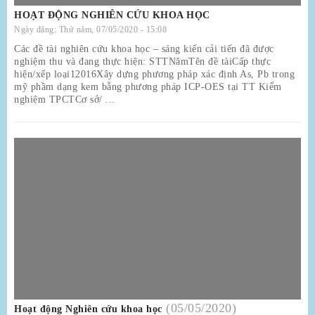
HOẠT ĐỘNG NGHIÊN CỨU KHOA HỌC
Ngày đăng:
Thứ năm, 07/05/2020 - 15:08
Các đề tài nghiên cứu khoa học – sáng kiến cải tiến đã được
nghiệm thu và đang thực hiện: STTNămTên đề tàiCấp thực
hiện/xếp loại12016Xây dựng phương pháp xác định As, Pb trong
mỹ phầm dạng kem bằng phương pháp ICP-OES tại TT Kiểm
nghiệm TPCTCơ sở/ ...
(05/05/2020)
Hoạt động Nghiên cứu khoa học