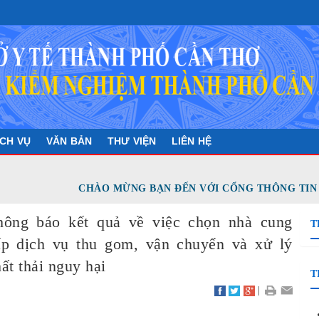
ỊCH VỤ
VĂN BẢN
THƯ VIỆN
LIÊN HỆ
CHÀO MỪNG BẠN ĐẾN VỚI CỔNG THÔNG TIN Đ
hông báo kết quả về việc chọn nhà cung
T
ấp dịch vụ thu gom, vận chuyển và xử lý
ất thải nguy hại
T
|