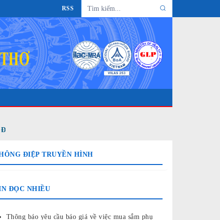
RSS
IỆN TỬ CỦA TRUNG TÂM KIỂM NGHIỆM THÀNH PHỐ CẦN TH
HÔNG ĐIỆP TRUYỀN HÌNH
IN ĐỌC NHIỀU
Thông báo yêu cầu báo giá về việc mua sắm phụ