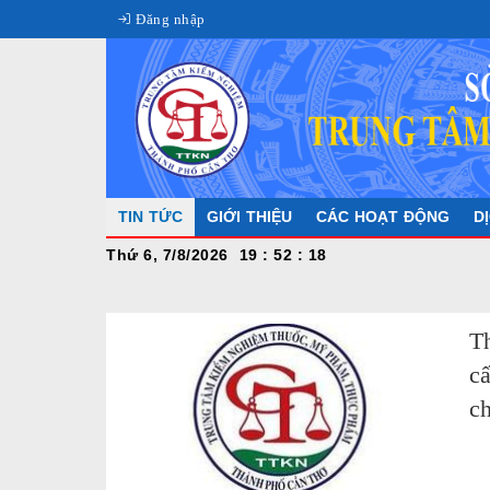
Đăng nhập
TIN TỨC
GIỚI THIỆU
CÁC HOẠT ĐỘNG
D
Thứ 6, 7/8/2026
19
:
52
:
18
T
c
ch